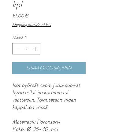
kpl
Hinta
19,00 €
Shipping outside of EU
Määrä
*
LISÄÄ OSTOSKORIIN
Isot pyöreät napit, jotka sopivat
hyvin erilaisiin koruihin tai
vaatteisiin. Toimitetaan viiden
kappaleen erissä.
Materiaali: Poronsarvi
Koko: ∅ 35-40 mm