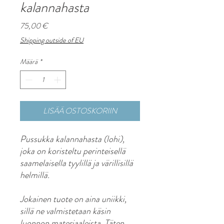
kalannahasta
Hinta
75,00 €
Shipping outside of EU
Määrä
*
LISÄÄ OSTOSKORIIN
Pussukka kalannahasta (lohi),
joka on koristeltu perinteisellä
saamelaisella tyylillä ja värillisillä
helmillä.
Jokainen tuote on aina uniikki,
sillä ne valmistetaan käsin
luonnon materiaaleista. Täten