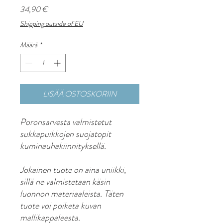
Hinta
34,90 €
Shipping outside of EU
Määrä
*
LISÄÄ OSTOSKORIIN
Poronsarvesta valmistetut
sukkapuikkojen suojatopit
kuminauhakiinnityksellä.
Jokainen tuote on aina uniikki,
sillä ne valmistetaan käsin
luonnon materiaaleista. Täten
tuote voi poiketa kuvan
mallikappaleesta.