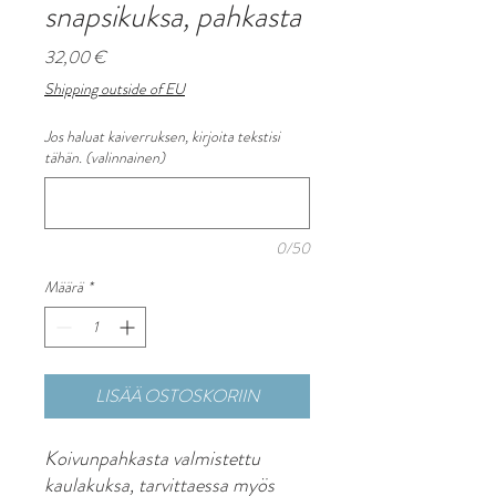
snapsikuksa, pahkasta
Hinta
32,00 €
Shipping outside of EU
Jos haluat kaiverruksen, kirjoita tekstisi
tähän. (valinnainen)
0/50
Määrä
*
LISÄÄ OSTOSKORIIN
Koivunpahkasta valmistettu
kaulakuksa, tarvittaessa myös