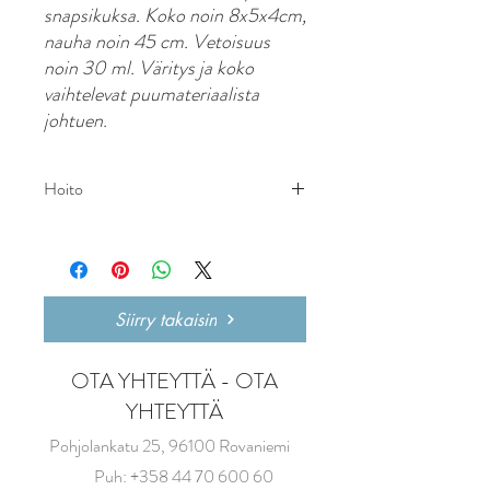
snapsikuksa. Koko noin 8x5x4cm,
nauha noin 45 cm. Vetoisuus
noin 30 ml. Väritys ja koko
vaihtelevat puumateriaalista
johtuen.
Hoito
Huuhtele pelkällä vedellä käytön jälkeen.
Siirry takaisin
OTA YHTEYTTÄ - OTA
YHTEYTTÄ
Pohjolankatu 25, 96100 Rovaniemi
Puh:
+358 44 70 600 60